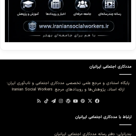
مددکاری اجتماعی ایرانیان
پایگاه استنادی و مرجع علمی تخصصی مددکاری اجتماعی و تاب‌آوری ایران؛
ارائه اسناد، پژوهش‌ها و رویدادهای مرجع. Iranian Social Workers
فیس
X
‫پین‌ترست
یوتیوب
وردپرس
تلگرام
اینستاگرام
تیک
خوراک
بوک
تاک
ارتباط با مددکاری اجتماعی ایرانیان
بندرانزلی- دفتر رسانه مددکاری اجتماعی ایرانیان