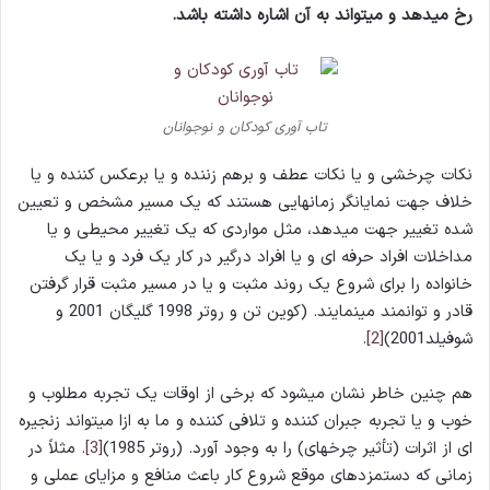
رخ می­دهد و می­تواند به آن اشاره داشته باشد.
تاب آوری کودکان و نوجوانان
نکات چرخشی و یا نکات عطف و برهم زننده و یا برعکس کننده و یا
خلاف جهت نمایانگر زمان­هایی هستند که یک مسیر مشخص و تعیین
شده تغییر جهت می­دهد، مثل مواردی که یک تغییر محیطی و یا
مداخلات افراد حرفه­ ای و یا افراد درگیر در کار یک فرد و یا یک
خانواده را برای شروع یک روند مثبت و یا در مسیر مثبت قرار گرفتن
قادر و توانمند می­نمایند. (کوین تن و روتر 1998 گلیگان 2001 و
شوفیلد2001)
[2]
.
هم چنین خاطر نشان می­شود که برخی از اوقات یک تجربه مطلوب و
خوب و یا تجربه جبران کننده و تلافی کننده و ما به ازا می­تواند زنجیره
­ای از اثرات (تأثیر چرخه­ای) را به وجود آورد. (روتر 1985)
[3]
. مثلاً در
زمانی که دستمزد­های موقع شروع کار باعث منافع و مزایای عملی و