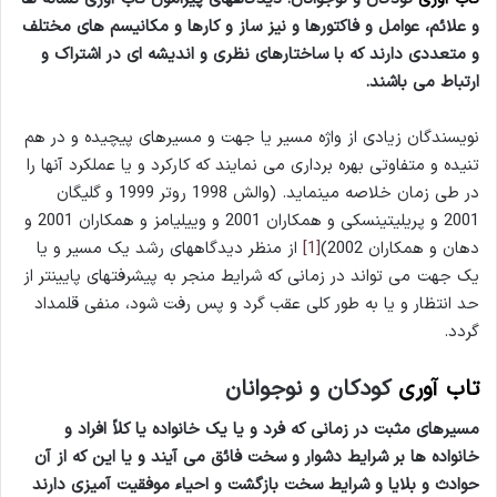
و علائم، عوامل و فاکتورها و نیز ساز و کار­ها و مکانیسم­ های مختلف
و متعددی دارند که با ساختارهای نظری و اندیشه­ ای در اشتراک و
ارتباط می­ باشند.
نویسندگان زیادی از واژه مسیر یا جهت و مسیرهای پیچیده و در هم
تنیده و متفاوتی بهره برداری می­ نمایند که کارکرد و یا عملکرد آنها را
در طی زمان خلاصه می­نماید. (والش 1998 روتر 1999 و گلیگان
2001 و پریلیتینسکی و همکاران 2001 و وییلیامز و همکاران 2001 و
دهان و همکاران 2002)
[1]
از منظر دیدگاه­های رشد یک مسیر و یا
یک جهت می­ تواند در زمانی که شرایط منجر به پیشرفت­های پایین­تر از
حد انتظار و یا به طور کلی عقب گرد و پس رفت شود، منفی قلمداد
گردد.
تاب آوری
کودکان و نوجوانان
مسیرهای مثبت در زمانی که فرد و یا یک خانواده یا کلاً افراد و
خانواده­ ها بر شرایط دشوار و سخت فائق می­ آیند و یا این که از آن
حوادث و بلایا و شرایط سخت بازگشت و احیاء موفقیت آمیزی دارند